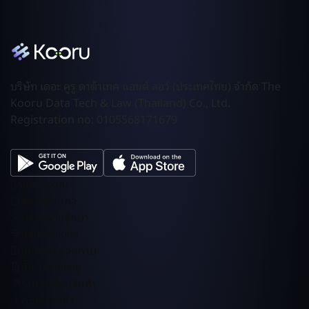
บริษัท เดอะ คูรู ดาต้าเทค แอนด์ ลอว์ (ประเทศไทย) จำกัด The
Kooru Data Tech & Law (Thailand) Co., Ltd.
Registration no: 0105568171679
รู้จัก Kooru
เลือกแพ็กเกจ
บริการที่ปรึกษา
Integrations
ทักแชท / สอบถาม
ซื้อ Template
รายละเอียดสินค้า
คะกร้าสินค้า