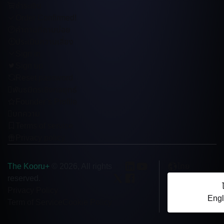
ชำระเงิน
Order Confirmed!
คำถามที่ถามบ่อย
ประเมินความเสี่ยง
Sign in
Sign up
Reset password
พันธมิตรเชิงกลยุทธ์
Founder’s Profile
บทความ
Terms of service
Privacy policy
The Kooru+
ไทย
© 2026, All rights
reserved.
Privacy Policy
Engl
Term of Service
Cookie Policy