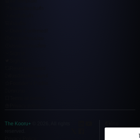
ซื้อ Template
รายละเอียดสินค้า
คะกร้าสินค้า
ชำระเงิน
Order Confirmed!
คำถามที่ถามบ่อย
ประเมินความเสี่ยง
Sign in
Sign up
Reset password
พันธมิตรเชิงกลยุทธ์
Founder’s Profile
บทความ
Terms of service
Privacy policy
The Kooru+
ไทย
© 2026, All rights
reserved.
Privacy Policy