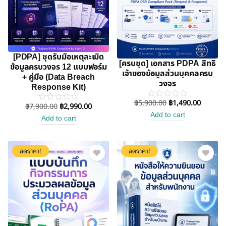
[PDPA] ชุดรับมือเหตุละเมิด
[ครบชุด] เอกสาร PDPA สิทธิ
ข้อมูลครบวงจร 12 แบบฟอร์ม
เจ้าของข้อมูลส่วนบุคคลครบ
+ คู่มือ (Data Breach
วงจร
Response Kit)
฿
5,900.00
฿
1,490.00
฿
7,900.00
฿
2,990.00
Add to cart
Add to cart
ลดราคา!
ลดราคา!