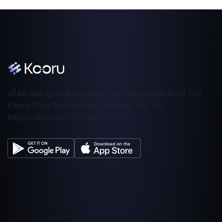
บริษัท เดอะ คูรู ดาต้าเทค แอนด์ ลอว์ (ประเทศไทย) จำกัด The
Kooru Data Tech & Law (Thailand) Co., Ltd.
Registration no: 0105568171679
รู้จัก Kooru
เลือกแพ็กเกจ
บริการที่ปรึกษา
Integrations
ทักแชท / สอบถาม