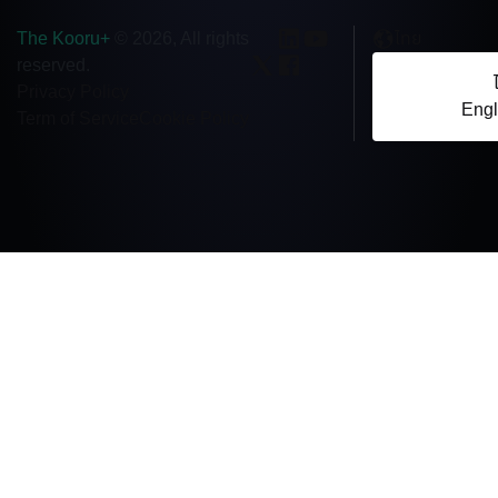
The Kooru+
ไทย
© 2026, All rights
reserved.
Privacy Policy
Engl
Term of Service
Cookie Policy