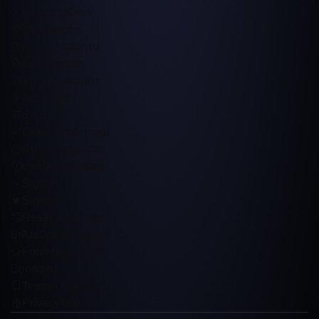
บริการที่ปรึกษา
Integrations
ทักแชท / สอบถาม
ซื้อ Template
รายละเอียดสินค้า
คะกร้าสินค้า
ชำระเงิน
Order Confirmed!
คำถามที่ถามบ่อย
ประเมินความเสี่ยง
Sign in
Sign up
Reset password
พันธมิตรเชิงกลยุทธ์
Founder’s Profile
บทความ
Terms of service
Privacy policy