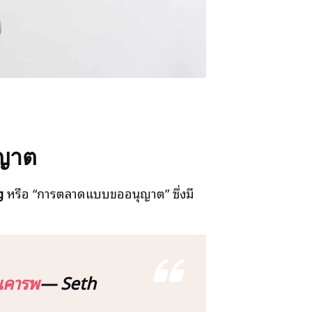
ุญาต
g
หรือ “การตลาดแบบขออนุญาต” ซึ่งมี
มเคารพ
— Seth