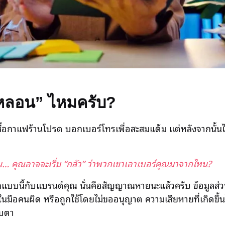
“หลอน” ไหมครับ?
กาแฟร้านโปรด บอกเบอร์โทรเพื่อสะสมแต้ม แต่หลังจากนั้นไม่กี่วั
ั้น… คุณอาจจะเริ่ม “กลัว” ว่าพวกเขาเอาเบอร์คุณมาจากไหน?
สึกแบบนี้กับแบรนด์คุณ นั่นคือสัญญาณหายนะแล้วครับ ข้อมูลส่
ู่ในมือคนผิด หรือถูกใช้โดยไม่ขออนุญาต ความเสียหายที่เกิดขึ้
ิบตา