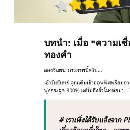
บทนำ: เมื่อ “ความเชื
ทองคำ
ลองจินตนาการภาพนี้ครับ…
เช้าวันจันทร์ คุณเดินเข้าออฟฟิศพร้อม
พุ่งกระฉูด 300% แต่ไม่ถึงชั่วโมงต่อมา… 
# เราเพิ่งได้รับแจ้งจาก 
เรื่องข้อมูลรั่วไหล… และตอ