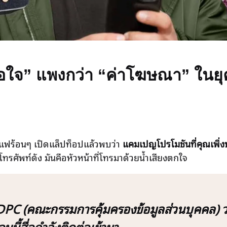
่อใจ” แพงกว่า “ค่าโฆษณา” ในยุคที
กาแฟร้อนๆ เปิดแล็ปท็อปแล้วพบว่า
แคมเปญโปรโมชันที่คุณเพิ่งปล
โทรศัพท์ดัง มันคือหัวหน้าที่โทรมาด้วยน้ำเสียงตกใจ
PDPC (คณะกรรมการคุ้มครองข้อมูลส่วนบุคคล) ว่า
นนี้สื่อกำลังติดต่อเข้ามา