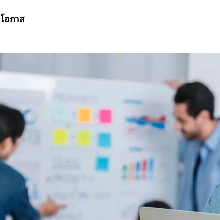
ือโอกาส