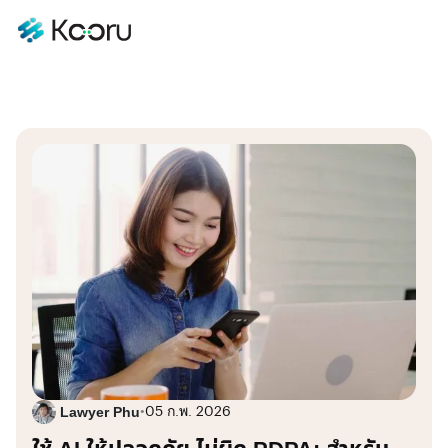
Lawyer Phu
•
05 ก.พ. 2026