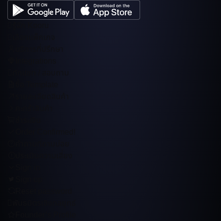
รู้จัก Kooru
เลือกแพ็กเกจ
บริการที่ปรึกษา
Integrations
ทักแชท / สอบถาม
ซื้อ Template
รายละเอียดสินค้า
คะกร้าสินค้า
ชำระเงิน
Order Confirmed!
คำถามที่ถามบ่อย
ประเมินความเสี่ยง
Sign in
Sign up
Reset password
พันธมิตรเชิงกลยุทธ์
Founder’s Profile