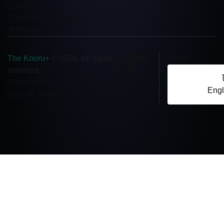
บทความ
Terms of service
Privacy policy
The Kooru+
ไทย
© 2026, All rights
reserved.
Privacy Policy
Engl
Term of Service
Cookie Policy