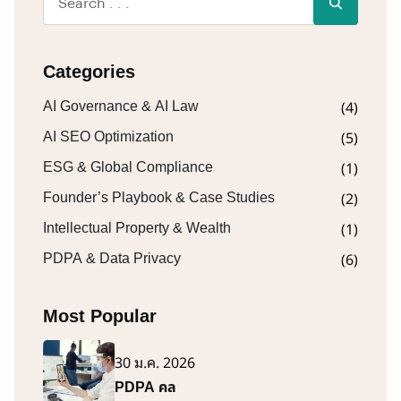
Categories
(4)
AI Governance & AI Law
(5)
AI SEO Optimization
(1)
ESG & Global Compliance
(2)
Founder’s Playbook & Case Studies
(1)
Intellectual Property & Wealth
(6)
PDPA & Data Privacy
Most Popular
30 ม.ค. 2026
PDPA คล